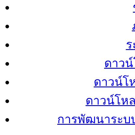
ร
ดาวน์
ดาวน์โ
ดาวน์โห
การพัฒนาระบ