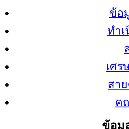
ข้อ
ทำเน
ส
เศรษ
สายต
คณ
ข้อมู