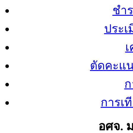
ชำร
ประเ
เ
ตัดคะแ
ก
การเท
อศจ. 