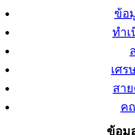
ข้อ
ทำเน
ส
เศรษ
สายต
คณ
ข้อมู