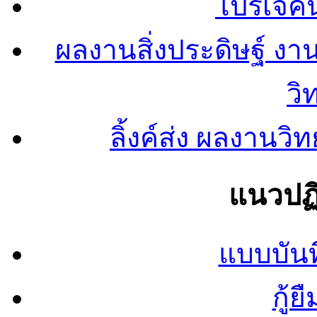
โปรเจคน
ผลงานสิ่งประดิษฐ์ งา
วิ
ลิ้งค์ส่ง ผลงาน
แนวปฏิ
แบบบันท
กู้ย