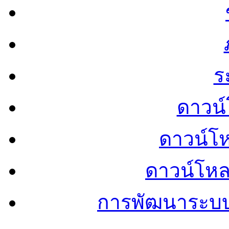
ร
ดาวน์
ดาวน์โ
ดาวน์โห
การพัฒนาระบ