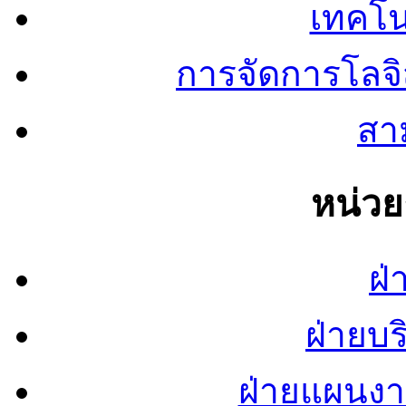
เทคโน
การจัดการโลจ
สาม
หน่ว
ฝ่
ฝ่ายบ
ฝ่ายแผนง