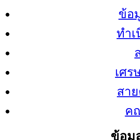
ข้อ
ทำเน
ส
เศรษ
สายต
คณ
ข้อมู