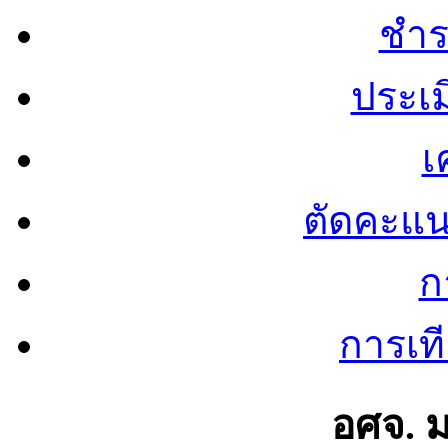
ชำร
ประเ
เ
ตัดคะแ
ก
การเท
อศจ. 