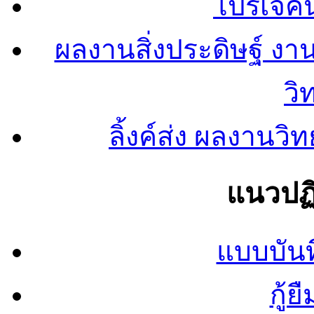
โปรเจคน
ผลงานสิ่งประดิษฐ์ งา
วิ
ลิ้งค์ส่ง ผลงาน
แนวปฏิ
แบบบันท
กู้ย