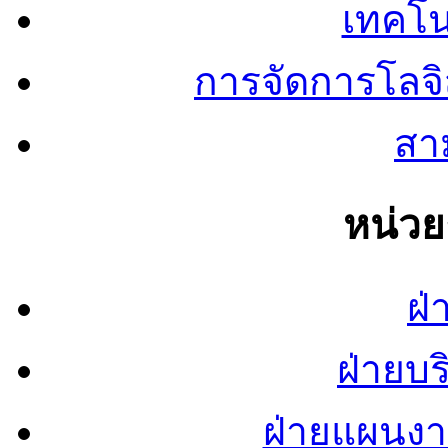
เทคโน
การจัดการโลจ
สาม
หน่ว
ฝ่
ฝ่ายบ
ฝ่ายแผนง