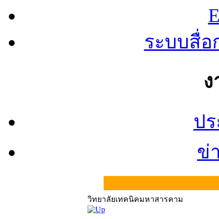
E
ระบบสื่
ง
ปร
ข่
วิทยาลัยเทคนิคมหาสารคาม