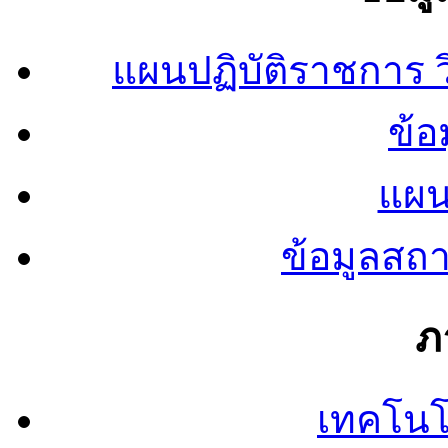
แผนปฏิบัติราชการ
ข้อ
แผน
ข้อมูลสถ
ภ
เทคโนโ