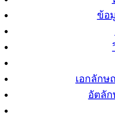
ข้อ
เอกลักษ
อัตลัก