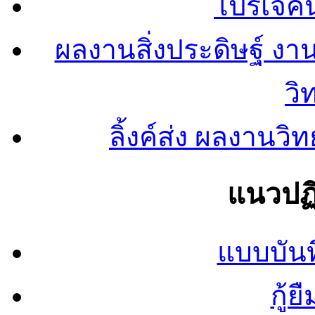
โปรเจคน
ผลงานสิ่งประดิษฐ์ งา
วิ
ลิ้งค์ส่ง ผลงาน
แนวปฏิ
แบบบันท
กู้ย