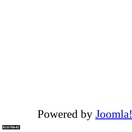
Powered by
Joomla