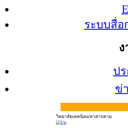
E
ระบบสื่
ง
ปร
ข่
วิทยาลัยเทคนิคมหาสารคาม