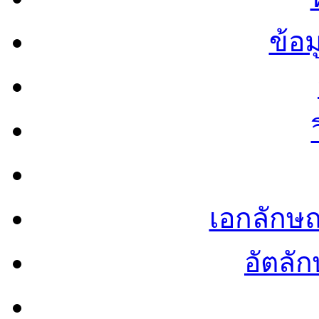
ข้อ
เอกลักษ
อัตลัก