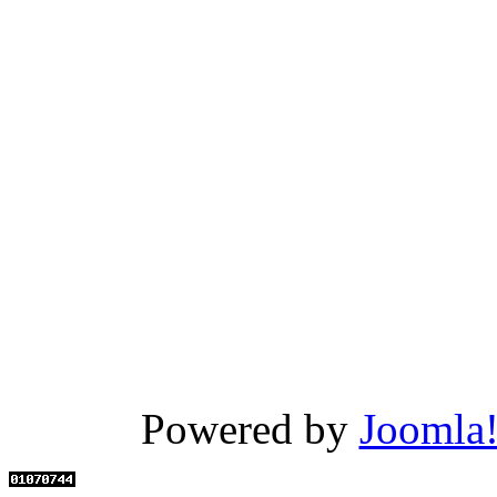
Powered by
Joomla