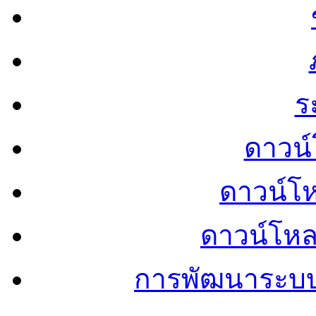
ร
ดาวน์
ดาวน์โ
ดาวน์โห
การพัฒนาระบ