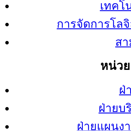
เทคโน
การจัดการโลจ
สาม
หน่ว
ฝ่
ฝ่ายบ
ฝ่ายแผนง