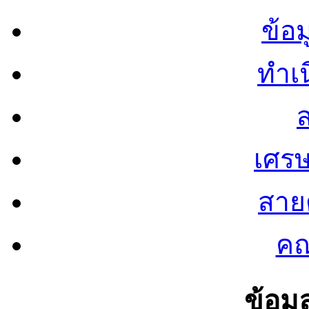
ข้อ
ทำเน
ส
เศรษ
สายต
คณ
ข้อมู