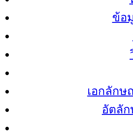
ข้อ
เอกลักษ
อัตลัก