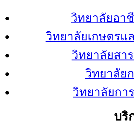
วิทยาลัยอา
วิทยาลัยเกษตรแ
วิทยาลัยสา
วิทยาลัย
วิทยาลัยการ
บริ