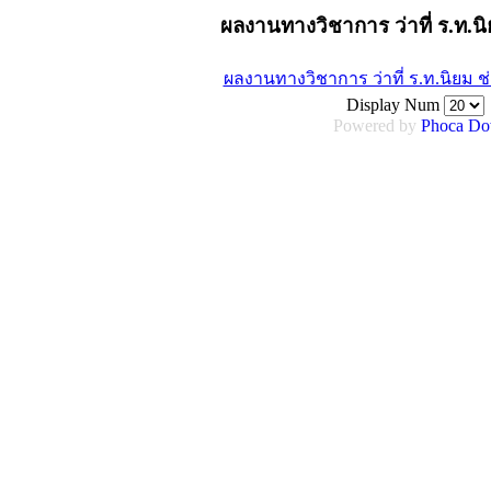
ผลงานทางวิชาการ ว่าที่ ร.ท.นิ
ผลงานทางวิชาการ ว่าที่ ร.ท.นิยม ช่
Display Num
Powered by
Phoca
Do