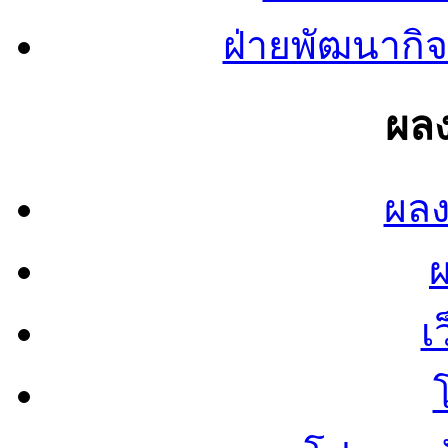
ฝ่ายพัฒนากิจ
ผลง
ผลง
เ