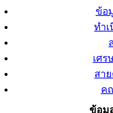
ข้อ
ทำเน
ส
เศรษ
สายต
คณ
ข้อมู