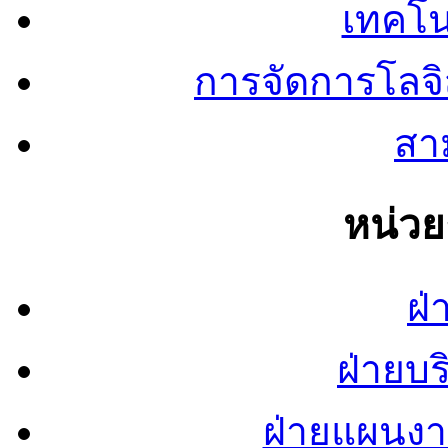
เทคโน
การจัดการโลจ
สาม
หน่ว
ฝ่
ฝ่ายบ
ฝ่ายแผนง