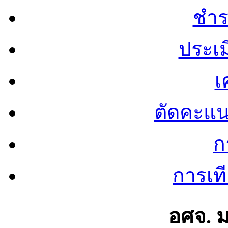
ชำร
ประเ
เ
ตัดคะแ
ก
การเท
อศจ. 