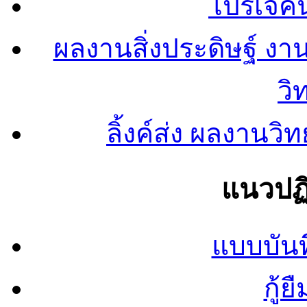
โปรเจคน
ผลงานสิ่งประดิษฐ์ งา
วิ
ลิ้งค์ส่ง ผลงาน
แนวปฏิ
แบบบันท
กู้ย