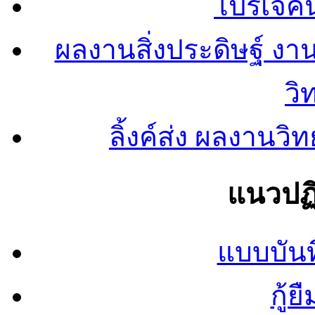
โปรเจคน
ผลงานสิ่งประดิษฐ์ งา
วิ
ลิ้งค์ส่ง ผลงาน
แนวปฏิ
แบบบันท
กู้ย