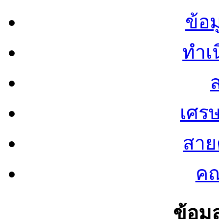
ข้อ
ทำเน
ส
เศรษ
สายต
คณ
ข้อมู