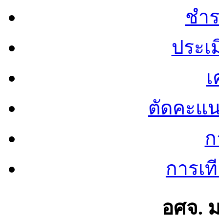
ชำร
ประเ
เ
ตัดคะแ
ก
การเท
อศจ. 