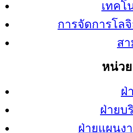
เทคโน
การจัดการโลจ
สาม
หน่ว
ฝ่
ฝ่ายบ
ฝ่ายแผนง