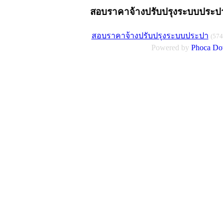
สอบราคาจ้างปรับปรุงระบบประป
สอบราคาจ้างปรับปรุงระบบประปา
(574
Powered by
Phoca
Do