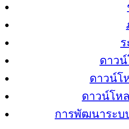
ร
ดาวน์
ดาวน์โ
ดาวน์โห
การพัฒนาระบ