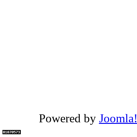
Powered by
Joomla