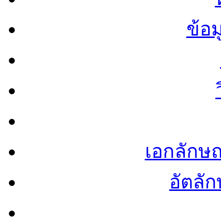
ข้อ
เอกลักษ
อัตลัก