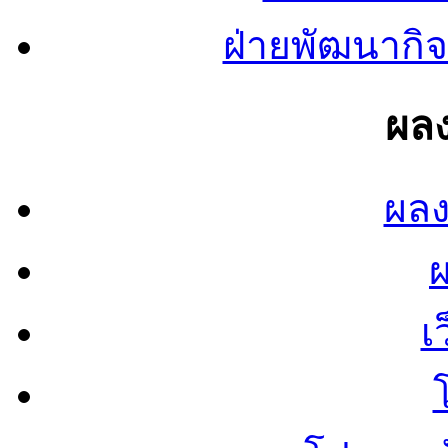
ฝ่ายพัฒนากิจ
ผลง
ผลง
เ