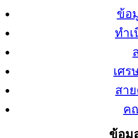
ข้อ
ทำเน
ส
เศรษ
สายต
คณ
ข้อมู