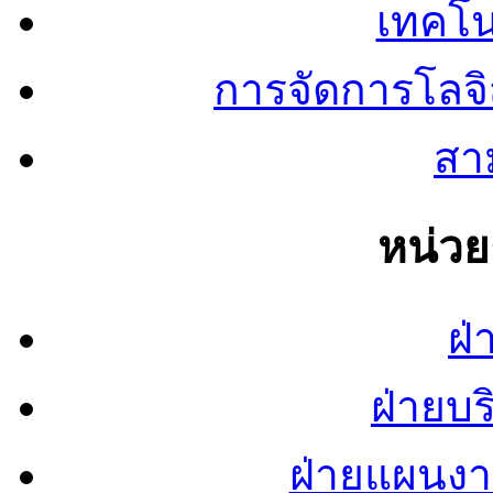
เทคโน
การจัดการโลจ
สาม
หน่ว
ฝ่
ฝ่ายบ
ฝ่ายแผนง