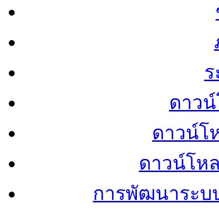
ร
ดาวน์
ดาวน์โ
ดาวน์โห
การพัฒนาระบ