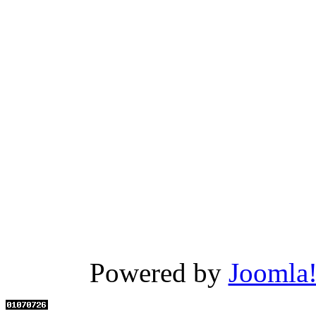
Powered by
Joomla