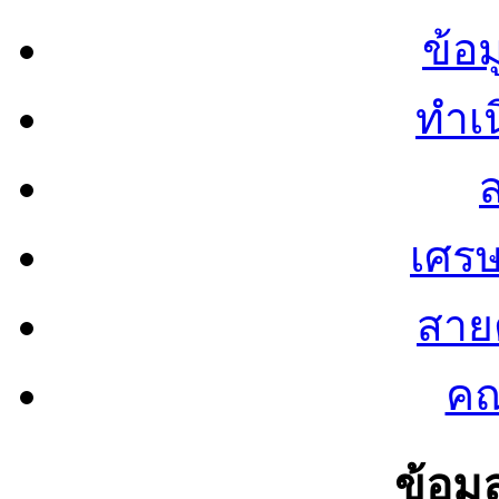
ข้อ
ทำเน
ส
เศรษ
สายต
คณ
ข้อมู