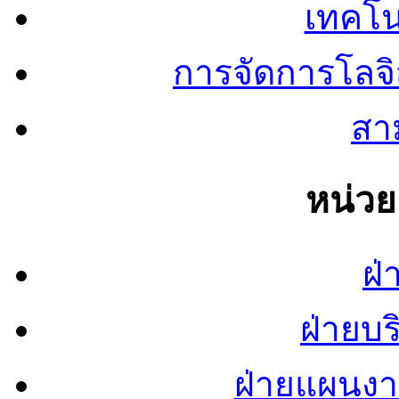
เทคโน
การจัดการโลจ
สาม
หน่ว
ฝ่
ฝ่ายบ
ฝ่ายแผนง