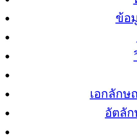
ข้อ
เอกลักษ
อัตลัก