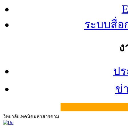
E
ระบบสื่
ง
ปร
ข่
วิทยาลัยเทคนิคมหาสารคาม