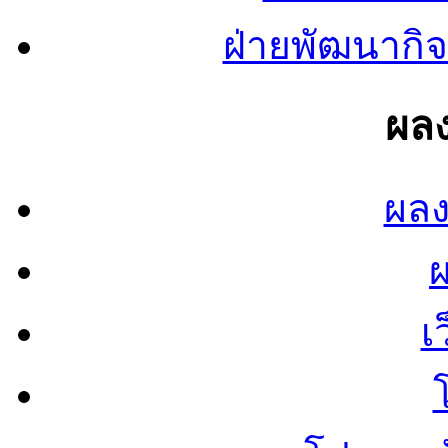
ฝ่ายพัฒนากิจ
ผลง
ผลง
เ