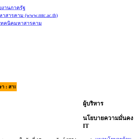
ยงานภาครัฐ
าสารคาม (www.mtc.ac.th)
ัยเทคนิคมหาสารคาม
คคี มีวินัย ใส่ใจบริการ | อัตลักษณ์ของผู้เรียน : วินัยดี มีทักษะ |
ผู้บริหาร
นโยบายความมั่นคง
IT