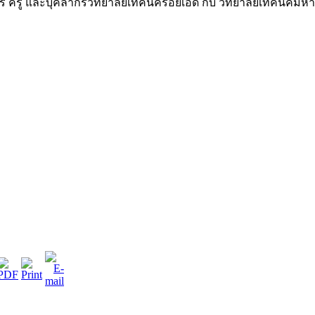
หาร ครู และบุคลากรวิทยาลัยเทคนิคร้อยเอ็ด กับ วิทยาลัยเทคนิคมห