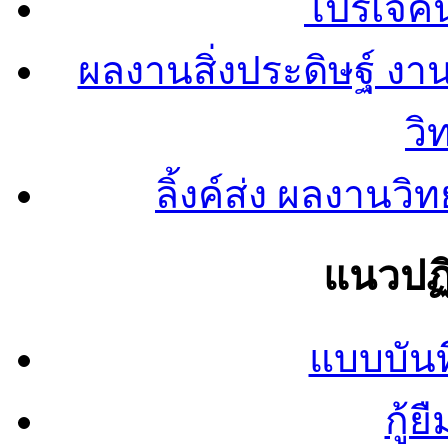
โปรเจคน
ผลงานสิ่งประดิษฐ์ งา
วิ
ลิ้งค์ส่ง ผลงาน
แนวปฏิ
แบบบันท
กู้ย