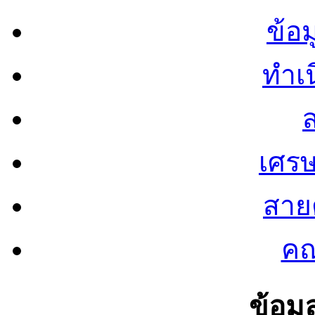
ข้อ
ทำเน
ส
เศรษ
สายต
คณ
ข้อมู