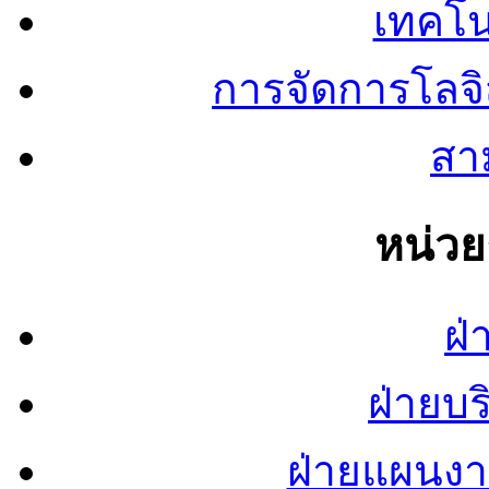
เทคโน
การจัดการโลจ
สาม
หน่ว
ฝ่
ฝ่ายบ
ฝ่ายแผนง