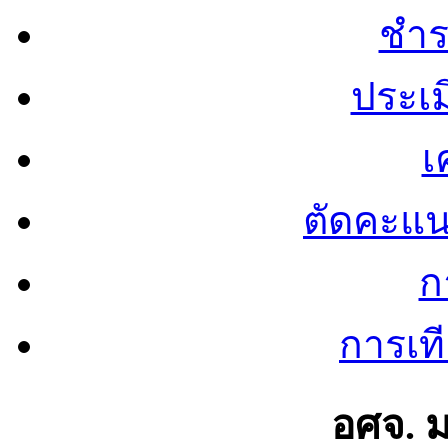
ชำร
ประเ
เ
ตัดคะแ
ก
การเท
อศจ. 