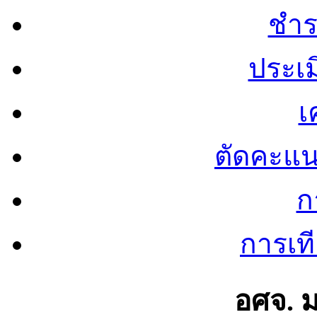
ชำร
ประเ
เ
ตัดคะแ
ก
การเท
อศจ. 