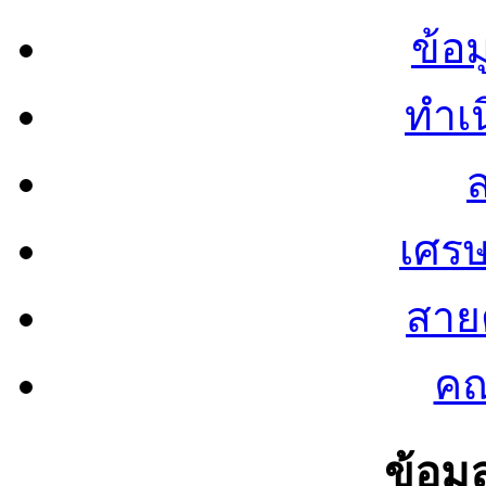
ข้อ
ทำเน
ส
เศรษ
สายต
คณ
ข้อมู