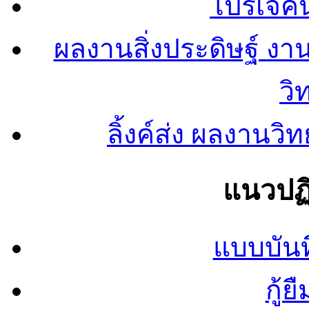
โปรเจคน
ผลงานสิ่งประดิษฐ์ งา
วิ
ลิ้งค์ส่ง ผลงาน
แนวปฏิ
แบบบันท
กู้ย