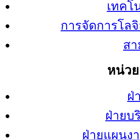
เทคโน
การจัดการโลจ
สาม
หน่ว
ฝ่
ฝ่ายบ
ฝ่ายแผนง