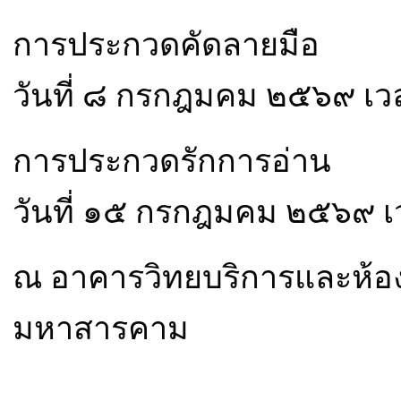
การประกวดคัดลายมือ
วันที่ ๘ กรกฎมคม ๒๕๖๙ เว
การประกวดรักการอ่าน
วันที่ ๑๕ กรกฎมคม ๒๕๖๙ เ
ณ อาคารวิทยบริการและห้อง
มหาสารคาม