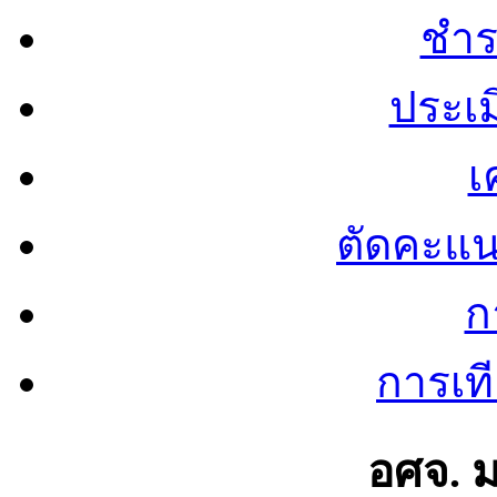
ชำร
ประเ
เ
ตัดคะแ
ก
การเท
อศจ. 