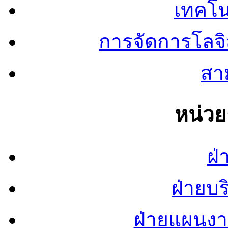
เทคโน
การจัดการโลจ
สาม
หน่ว
ฝ่
ฝ่ายบ
ฝ่ายแผนง