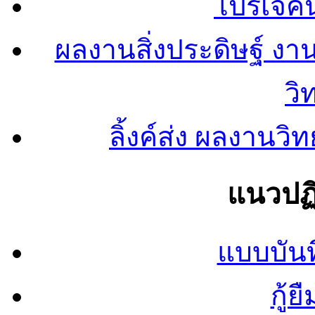
โปรเจคน
ผลงานสิ่งประดิษฐ์ งา
วิ
ลิ้งค์ส่ง ผลงาน
แนวปฏิ
แบบบันท
กู้ย