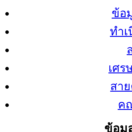
ข้อ
ทำเน
ส
เศรษ
สายต
คณ
ข้อมู