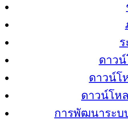
ร
ดาวน์
ดาวน์โ
ดาวน์โห
การพัฒนาระบ