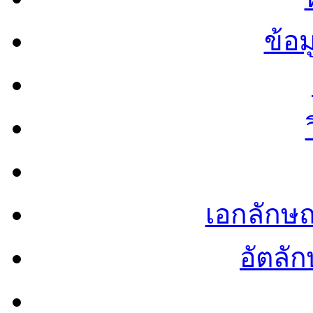
ข้อ
เอกลักษ
อัตลัก