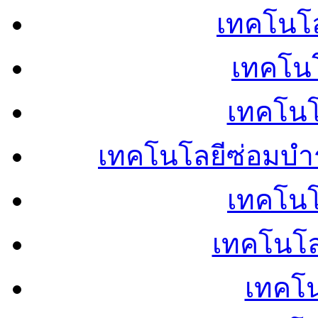
เทคโนโลย
เทคโนโ
เทคโนโ
เทคโนโลยีซ่อมบำ
เทคโนโล
เทคโนโล
เทคโน