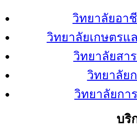
วิทยาลัยอา
วิทยาลัยเกษตรแ
วิทยาลัยสา
วิทยาลัย
วิทยาลัยการ
บริ