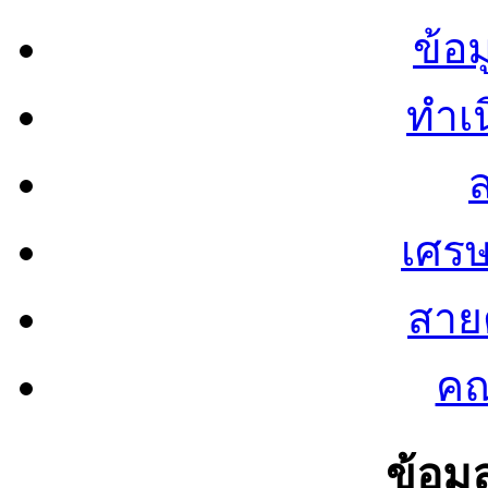
ข้อ
ทำเน
ส
เศรษ
สายต
คณ
ข้อมู