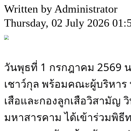
Written by Administrator
Thursday, 02 July 2026 01:
วันพุธที่ 1 กรกฎาคม 2569 นา
เชาว์กุล พร้อมคณะผู้บริหา
เสือและกองลูกเสือวิสามัญ ว
มหาสารคาม ได้เข้าร่วมพิ