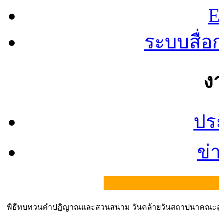
E
ระบบสื่
ง
ปร
ข่
พิธีทบทวนคำปฏิญาณและสวนสนาม วันคล้ายวันสถาปนาคณะลูกเ