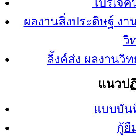
โปรเจคน
ผลงานสิ่งประดิษฐ์ งา
วิ
ลิ้งค์ส่ง ผลงาน
แนวปฏิ
แบบบันท
กู้ย