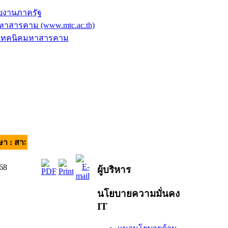
ยงานภาครัฐ
าสารคาม (www.mtc.ac.th)
ัยเทคนิคมหาสารคาม
คคี มีวินัย ใส่ใจบริการ | อัตลักษณ์ของผู้เรียน : วินัยดี มีทักษะ |
68
ผู้บริหาร
นโยบายความมั่นคง
IT