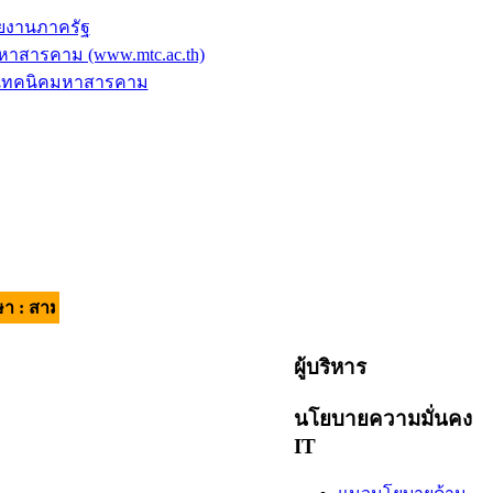
ยงานภาครัฐ
าสารคาม (www.mtc.ac.th)
ัยเทคนิคมหาสารคาม
คี มีวินัย ใส่ใจบริการ | อัตลักษณ์ของผู้เรียน : วินัยดี มีทักษะ |
ผู้บริหาร
นโยบายความมั่นคง
IT