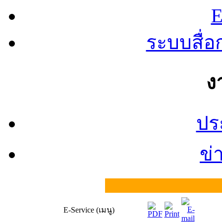
E
ระบบสื่
ง
ปร
ข่
E-Service (เมนู)