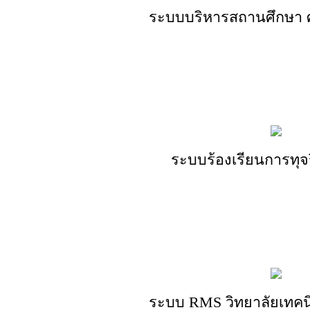
ระบบบริหารสถานศึกษา 
ระบบร้องเรียนการทุจ
ระบบ RMS วิทยาลัยเทค