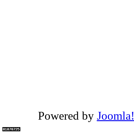
Powered by
Joomla