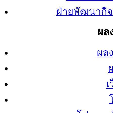
ฝ่ายพัฒนากิจ
ผลง
ผลง
เ