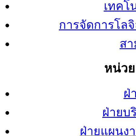
เทคโน
การจัดการโลจ
สาม
หน่ว
ฝ่
ฝ่ายบ
ฝ่ายแผนง