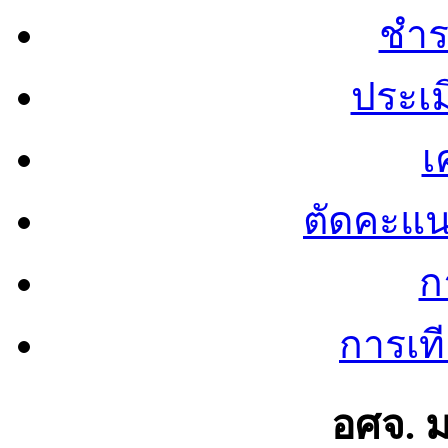
ชำร
ประเ
เ
ตัดคะแ
ก
การเท
อศจ. 