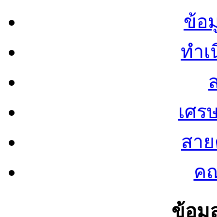
ข้อ
ทำเน
ส
เศรษ
สายต
คณ
ข้อมู