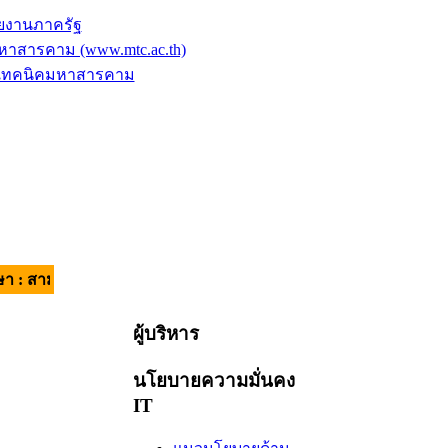
ยงานภาครัฐ
าสารคาม (www.mtc.ac.th)
ัยเทคนิคมหาสารคาม
คี มีวินัย ใส่ใจบริการ | อัตลักษณ์ของผู้เรียน : วินัยดี มีทักษะ |
ผู้บริหาร
นโยบายความมั่นคง
IT