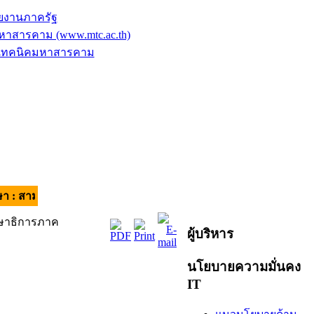
ยงานภาครัฐ
าสารคาม (www.mtc.ac.th)
ัยเทคนิคมหาสารคาม
ี มีวินัย ใส่ใจบริการ | อัตลักษณ์ของผู้เรียน : วินัยดี มีทักษะ |
กษาธิการภาค
ผู้บริหาร
นโยบายความมั่นคง
IT