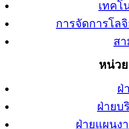
เทคโน
การจัดการโลจ
สาม
หน่ว
ฝ่
ฝ่ายบ
ฝ่ายแผนง