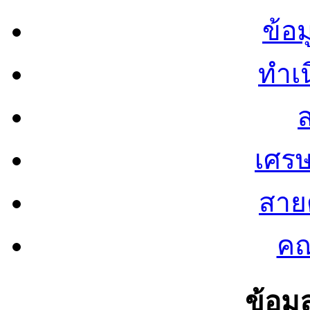
ข้อ
ทำเน
ส
เศรษ
สายต
คณ
ข้อมู