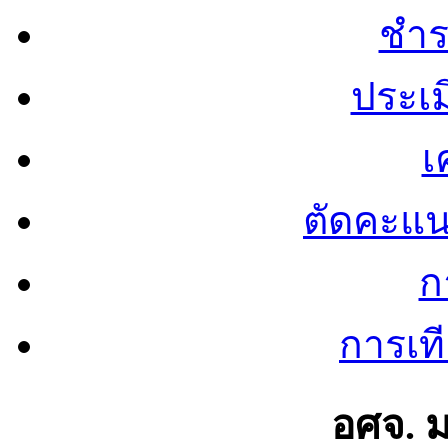
ชำร
ประเ
เ
ตัดคะแ
ก
การเท
อศจ. 