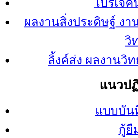
โปรเจคน
ผลงานสิ่งประดิษฐ์ งา
วิ
ลิ้งค์ส่ง ผลงาน
แนวปฏิ
แบบบันท
กู้ย