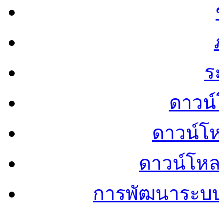
ร
ดาวน์
ดาวน์โ
ดาวน์โห
การพัฒนาระบ