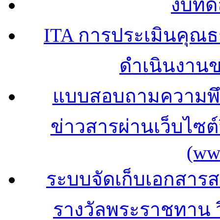
งบทด
ITA การประเมินคุณ
ดำเนินงาน
แบบสอบถามความพึง
ข่าวสารผ่านเว็บไซ
(ww
ระบบจัดเก็บเอกสารสถ
รางวัลพระราชทาน 