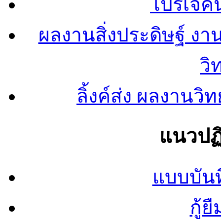
โปรเจคน
ผลงานสิ่งประดิษฐ์ งา
วิ
ลิ้งค์ส่ง ผลงาน
แนวปฏิ
แบบบันท
กู้ย