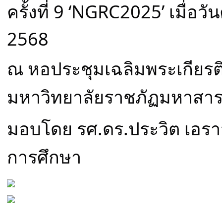
ครั้งที่ 9 ‘NGRC2025’ เมื่อวั
2568
ณ หอประชุมเฉลิมพระเกียรต
มหาวิทยาลัยราชภัฏมหาสา
มอบโดย รศ.ดร.ประวิต เอรา
การศึกษา