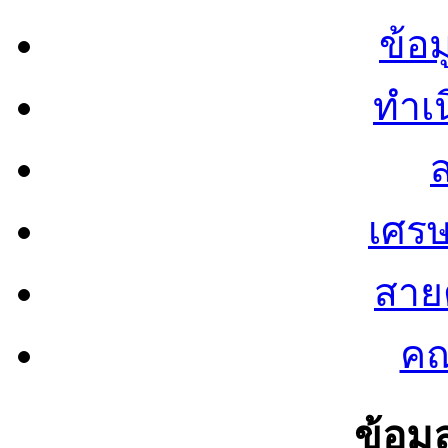
ข้อ
ทำเน
ส
เศรษ
สายต
คณ
ข้อมู