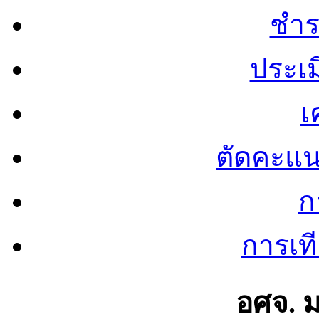
ชำร
ประเ
เ
ตัดคะแ
ก
การเท
อศจ. 