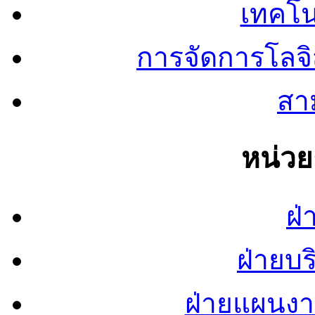
เทคโน
การจัดการโลจ
สาม
หน่ว
ฝ่
ฝ่ายบ
ฝ่ายแผนง