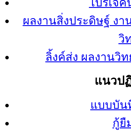
โปรเจคน
ผลงานสิ่งประดิษฐ์ งา
วิ
ลิ้งค์ส่ง ผลงาน
แนวปฏิ
แบบบันท
กู้ย