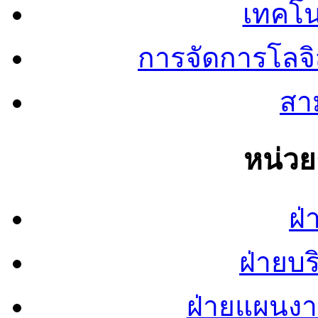
เทคโน
การจัดการโลจ
สาม
หน่ว
ฝ่
ฝ่ายบ
ฝ่ายแผนง