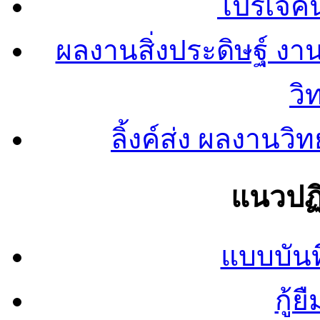
โปรเจคน
ผลงานสิ่งประดิษฐ์ งา
วิ
ลิ้งค์ส่ง ผลงาน
แนวปฏิ
แบบบันท
กู้ย