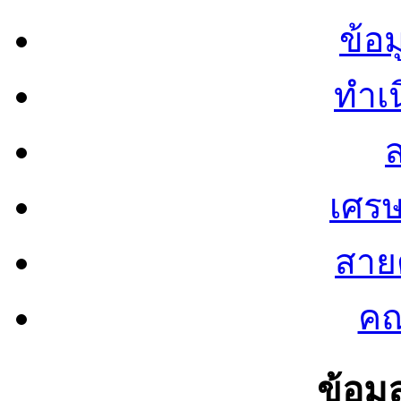
ข้อ
ทำเน
ส
เศรษ
สายต
คณ
ข้อมู