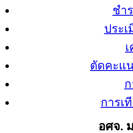
ชำร
ประเ
เ
ตัดคะแ
ก
การเท
อศจ. 